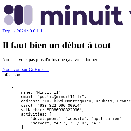
Depuis 2024
v0.0.1.1
Il faut bien un début à tout
Nous n'avons pas plus d'infos que ça à vous donner...
Nous voir sur GitHub
→
infos.json
    {

        name: "
Minuit 11
",

        email: "
public@minuit11.fr
",

        address: "
102 blvd Montesquieu, Roubaix, France
        siret: "
938 822 996 00014
",

        vatNumber: "
FR86938822996
",

        activities: [

"development", "website", "application",

            "server", "API", "CI/CD", "AI"
        ]
